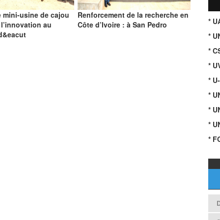
 mini-usine de cajou
Renforcement de la recherche en
* 
 l’innovation au
Côte d’Ivoire : à San Pedro
 d&eacut
* U
* C
* U
* U
* 
* 
* 
* F
D