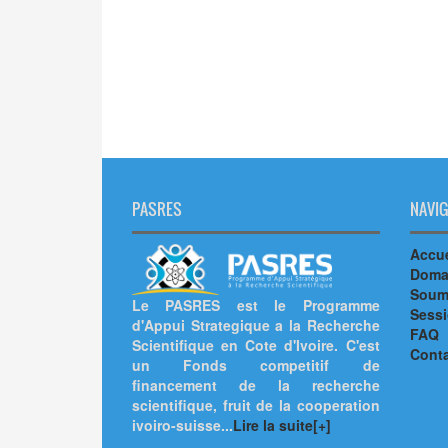
PASRES
NAVIG
Accue
Doma
Soumi
Le PASRES est le Programme
Sess
d'Appui Strategique a la Recherche
FAQ
Scientifique en Cote d'Ivoire. C'est
Cont
un Fonds competitif de
financement de la recherche
scientifique, fruit de la cooperation
ivoiro-suisse...
Lire la suite[+]