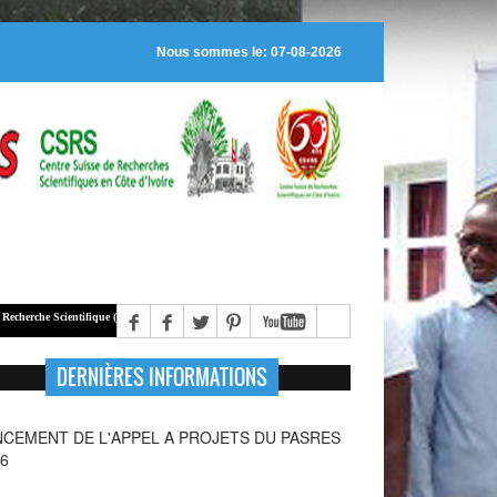
Nous sommes le: 07-08-2026
Scientifique (
PASRES
), alloue des bourses de recherche à des jeunes chercheurs régulièrement inscrits
DERNIÈRES INFORMATIONS
NCEMENT DE L'APPEL A PROJETS SUR LA
NTE DE LA MERE ET DE L'ADOLESCENTE : UNE