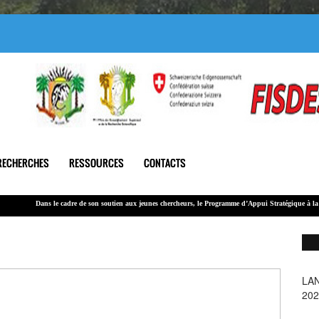
RECHERCHES
RESSOURCES
CONTACTS
Dans le cadre de son soutien
aux jeunes chercheurs
, le Programme d’Appui Stratégique à la Recherche 
Le montant global alloué à cet appel est de 100 000 000 F CFA.
LA
SA