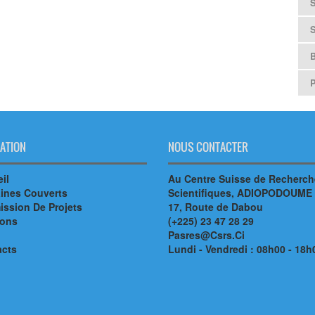
B
ATION
NOUS CONTACTER
il
Au Centre Suisse de Recherc
ines Couverts
Scientifiques, ADIOPODOUME
ssion De Projets
17, Route de Dabou
ions
(+225) 23 47 28 29
Pasres@Csrs.Ci
acts
Lundi - Vendredi : 08h00 - 18h