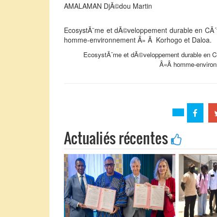
AMALAMAN DjÃ©dou Martin
EcosystÃ¨me et dÃ©veloppement durable en CÃ´te d
homme-environnement Â» Ã Korhogo et Daloa.
EcosystÃ¨me et dÃ©veloppement durable en CÃ´te
Â«Â homme-environ
Actualiés récentes