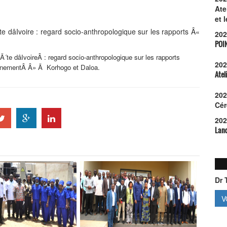
Ate
et 
âIvoire : regard socio-anthropologique sur les rapports Â«
202
POI
 dâIvoireÂ : regard socio-anthropologique sur les rapports
202
nementÂ Â» Ã Korhogo et Daloa.
Atel
202
Cér
202
Lanc
Dr 
V