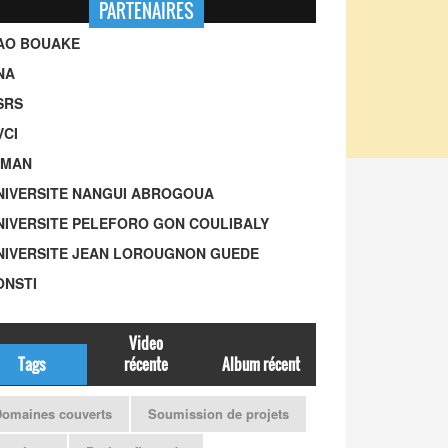
PARTENAIRES
UAO BOUAKE
NA
SRS
VCI
-MAN
UNIVERSITE NANGUI ABROGOUA
UNIVERSITE PELEFORO GON COULIBALY
UNIVERSITE JEAN LOROUGNON GUEDE
ONSTI
Video
Tags
récente
Album récent
omaines couverts
Soumission de projets