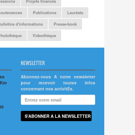
Sessions
Projets financés
Soutenances
Publications
Lauréats
ulletins d'informations
Presse-book
Photothèque
Videothèque
NEWSLETTER
hes
Abonnez-vous A notre newsletter
 Km
pour recevoir toutes infos
concernant nos activitEs.
00