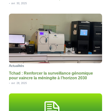
-
avr. 30, 2025
Actualités
Tchad : Renforcer la surveillance génomique
pour vaincre la méningite à l’horizon 2030
-
avr. 28, 2025