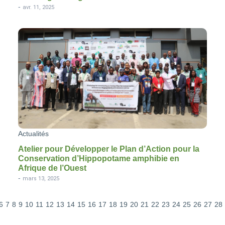
-
avr. 11, 2025
Actualités
Atelier pour Développer le Plan d’Action pour la
Conservation d’Hippopotame amphibie en
Afrique de l’Ouest
-
mars 13, 2025
6
7
8
9
10
11
12
13
14
15
16
17
18
19
20
21
22
23
24
25
26
27
28