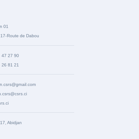
n 01
17-Route de Dabou
3 47 27 90
8 26 81 21
n.csrs@gmail.com
.csrs@csrs.ci
rs.ci
7, Abidjan