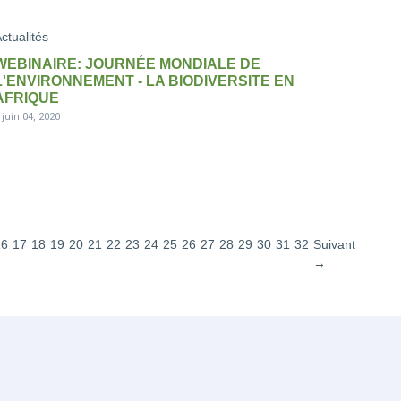
ctualités
WEBINAIRE: JOURNÉE MONDIALE DE
L'ENVIRONNEMENT - LA BIODIVERSITE EN
AFRIQUE
-
juin 04, 2020
16
17
18
19
20
21
22
23
24
25
26
27
28
29
30
31
32
Suivant
→