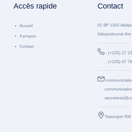
Accès rapide
Contact
01 BP 1303 Abidja
Accueil
Adiopodoumé-Km 
A propos
Contact
: (+225) 27 2
: (+225) 07 7
communicatio
communication
secretariat@cs
Yopougon KM 1