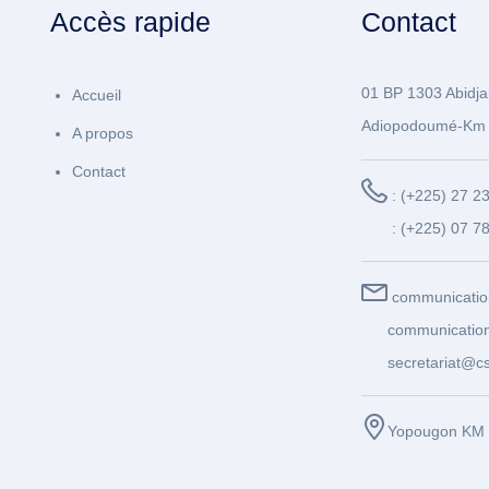
Accès rapide
Contact
01 BP 1303 Abidja
Accueil
Adiopodoumé-Km 
A propos
Contact
: (+225) 27 2
: (+225) 07 7
communicatio
communication
secretariat@cs
Yopougon KM 1