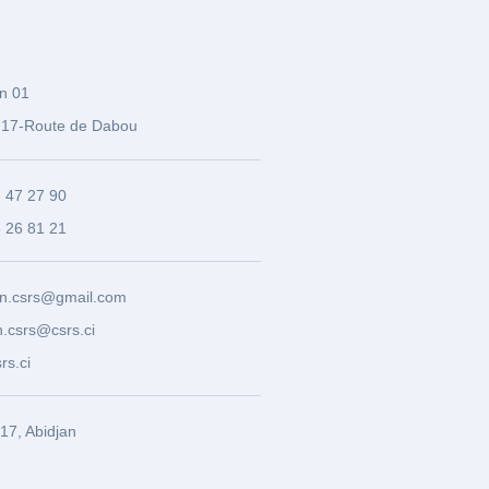
n 01
17-Route de Dabou
3 47 27 90
8 26 81 21
n.csrs@gmail.com
.csrs@csrs.ci
rs.ci
7, Abidjan