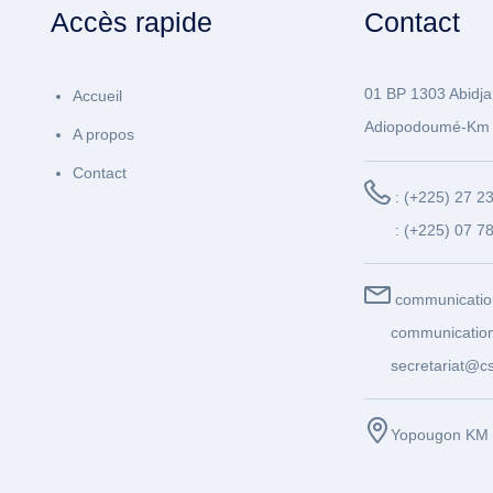
Accès rapide
Contact
01 BP 1303 Abidja
Accueil
Adiopodoumé-Km 
A propos
Contact
: (+225) 27 2
: (+225) 07 7
communicatio
communication
secretariat@cs
Yopougon KM 1