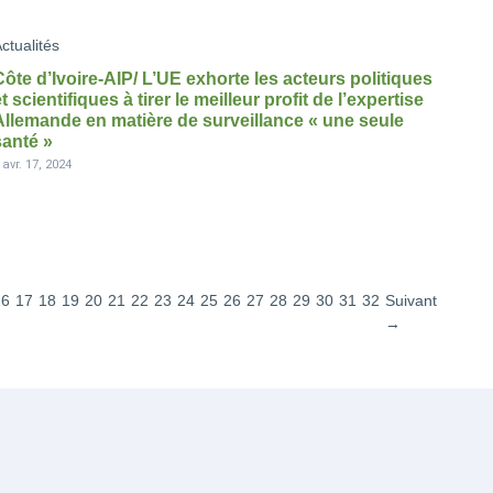
ctualités
Côte d’Ivoire-AIP/ L’UE exhorte les acteurs politiques
et scientifiques à tirer le meilleur profit de l’expertise
Allemande en matière de surveillance « une seule
santé »
-
avr. 17, 2024
16
17
18
19
20
21
22
23
24
25
26
27
28
29
30
31
32
Suivant
→