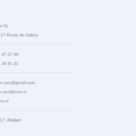
n 01
17-Route de Dabou
3 47 27 90
8 26 81 21
n.csrs@gmail.com
.csrs@csrs.ci
rs.ci
7, Abidjan