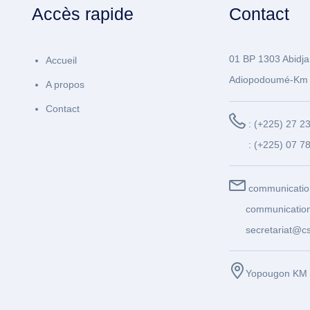
Accès rapide
Contact
01 BP 1303 Abidja
Accueil
Adiopodoumé-Km 
A propos
Contact
: (+225) 27 2
: (+225) 07 7
communicatio
communication
secretariat@cs
Yopougon KM 1