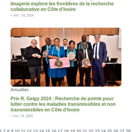
Imagerie explore les frontières de la recherche
collaborative en Côte d'Ivoire
-
déc. 18, 2024
Actualités
Prix R. Geigy 2024 : Recherche de pointe pour
lutter contre les maladies transmissibles et non
transmissibles en Côte d'Ivoire
-
nov. 14, 2024
6
7
8
9
10
11
12
13
14
15
16
17
18
19
20
21
22
23
24
25
26
27
28