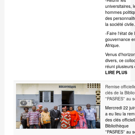
-Réunir les
universitaires, l
hommes politiq
des personnalit
la société civile.
-Faire l'état de 
gouvernance e
Afrique.
Venus d'horizo
divers, ce coll
réuni plusieurs
LIRE PLUS
Remise officiel
clés de la Bibli
''PASRES'' au s
Mercredi 22 jui
a eu lieu la rem
des clés officiel
Bibliothèque
''PASRES'' au s