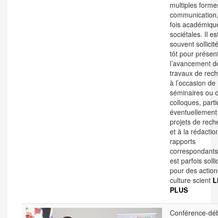
multiples forme
communication,
fois académiqu
sociétales. Il es
souvent sollicité
tôt pour présen
l’avancement d
travaux de rec
à l’occasion de
séminaires ou 
colloques, parti
éventuellement
projets de rech
et à la rédactio
rapports
correspondants,
est parfois solli
pour des action
culture scient
L
PLUS
Conférence-déb