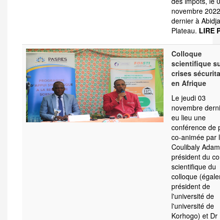
des impôts, le 
novembre 202
dernier à Abidj
Plateau.
LIRE 
Colloque
scientifique su
crises sécurita
en Afrique
Le jeudi 03
novembre derni
eu lieu une
conférence de 
co-animée par l
Coulibaly Adam
président du co
scientifique du
colloque (égal
président de
l'université de
l'université de
Korhogo) et Dr