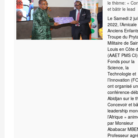
le thème: « Co
et bâtir le lead
Le Samedi 2 juil
2022, l’Amicale
Anciens Enfant
Troupe du Pryt
Militaire de Sain
Louis en Côte d
(AAET PMS CI) 
Fonds pour la
Science, la
Technologie et
l’Innovation (F
ont organisé u
conférence-déb
Abidjan sur le 
Concevoir et bât
leadership mon
l’Afrique » anim
par Monsieur
Ababacar MBE
Professeur agr