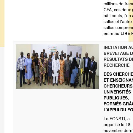
millions de fran
CFA, ces deux 
bâtiments, l'un
salles et l'autr
salles compren
entre au
LIRE 
INCITATION A
BREVETAGE D
RÉSULTATS D
RECHERCHE
DES CHERCH
ET ENSEIGNA
CHERCHEURS
UNIVERSITÉS
PUBLIQUES,
FORMÉS GRÂ
L’APPUI DU F
Le FONSTI, a
organisé le 18
novembre derni