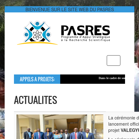
BIENVENUE SUR LE SITE WEB DU PASRES
Toggle
navigation
APPELS A PROJETS:
Dans le cadre de son soutien
aux jeunes cher
Le montant global alloué à cet appel est de 
ACTUALITES
La cérémonie 
lancement offic
projet
VALEGY