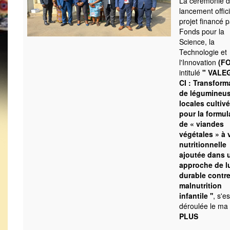
La cérémonie 
lancement offic
projet financé p
Fonds pour la
Science, la
Technologie et
l'Innovation
(F
intitulé
"
VALE
CI : Transform
de légumineu
locales cultiv
pour la formul
de « viandes
végétales » à 
nutritionnelle
ajoutée dans 
approche de l
durable contre
malnutrition
infantile
''
, s'es
déroulée le ma
PLUS