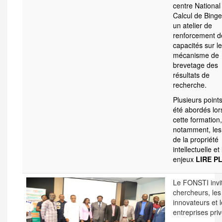
centre National
Calcul de Binger
un atelier de
renforcement d
capacités sur le
mécanisme de
brevetage des
résultats de
recherche.
Plusieurs point
été abordés lor
cette formation,
notamment, les 
de la propriété
intellectuelle et
enjeux
LIRE P
Le FONSTI invit
chercheurs, les
innovateurs et 
entreprises pri