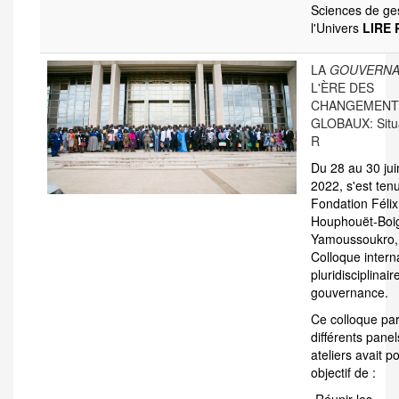
Sciences de ge
l'Univers
LIRE 
LA
GOUVERN
L'ÈRE DES
CHANGEMENT
GLOBAUX: Situa
R
Du 28 au 30 jui
2022, s'est tenu
Fondation Félix
Houphouët-Boi
Yamoussoukro, 
Colloque intern
pluridisciplinair
gouvernance.
Ce colloque pa
différents panel
ateliers avait p
objectif de :