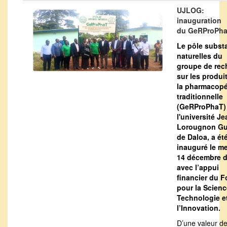
UJLOG:
inauguration
du GeRProPh
Le pôle subst
naturelles du
groupe de rec
sur les produi
la pharmacop
traditionnelle
(GeRProPhaT)
l'université Je
Lorougnon G
de Daloa, a ét
inauguré le me
14 décembre d
avec l’appui
financier du 
pour la Scienc
Technologie e
l’Innovation.
D’une valeur d