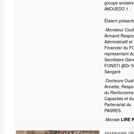
groupe scolair
AKOUEDO 1 .
Étaient présents
-Monsieur Coul
Armand Respon
Administratif et
Financier du F
représentant d
Secrétaire Gén
FONSTI @Dr.Y
Sangaré
-Docteure Ouat
Annette, Respo
du Renforceme
Capacités et du
Partenariat du
PASRES.
-Monsie
LIRE 
SEMINAIRE DE